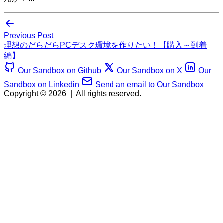
Previous Post
理想のだらだらPCデスク環境を作りたい！【購入～到着
編】
Our Sandbox on Github
Our Sandbox on X
Our
Sandbox on Linkedin
Send an email to Our Sandbox
Copyright © 2026
|
All rights reserved.