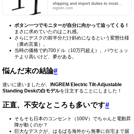
shipping and import duties to most
regions in:United States · Canada ·
ingrem.com
United Kingdom · Australia · France ·
Germany · Spain · Italy · Poland ·
Belgium · Netherlands · Japan · South
ボタン一つでモニターが自分に向かって迫ってくる！
Korea · Thailand, and most Asian
まさに求めていたのはこれ感。
&amp; Middle Eastern countries.
Shipping &amp; Regional Availability
さらにデスクの前半分だけ斜めになるという変態仕様
（褒め言葉）。
当時の価格で約700ドル（10万円超え）。バウヒュッ
テより高いけど、夢がある。
悩んだ末の結論
#
迷いに迷いましたが、
INGREM Electric Tilt-Adjustable
Standing Deskの白モデル
を注文することにしました！
正直、不安なところも多いです
#
そもそも日本のコンセント（100V）でちゃんと電動昇
降が動くのか？
巨大なデスクが、はるばる海外から無事に自宅まで届