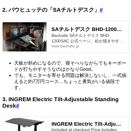
2. バウヒュッテの「SAチルトデスク」
#
SAチルトデスク BHD-1200SAC
Bauhutte SAチルトデスク BHD-
1200SAC 公式ページ。絵が描きやすい
www.bauhutte.jp
角度に天板を起こせる絵師専用の昇降
デスクです。 アナログ/デジタルどちら
のスタイルにも対応します。
天板が斜めになるので、寝そべりながらでもキーボー
ドが打ちやすそうなのはかなりGood。
でも、モニターを寄せる問題は解決しないし、一式揃
えると約7万円コース…ちょっと勇気がいる値段で
す。
3. INGREM Electric Tilt-Adjustable Standing
Desk
#
INGREM Electric Tilt-Adjustable Standing Desk
Included at checkout Price includes